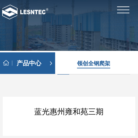
产品中心
领创全钢爬架
蓝光惠州雍和苑三期