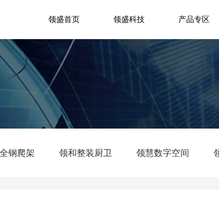
领盛首页
领盛科技
产品专区
全钢爬架
领和整装厨卫
领慧数字空间